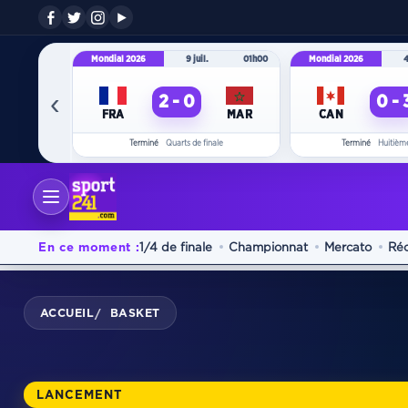
Mondial 2026
9 juil.
01h00
Mondial 2026
4
‹
2 - 0
0 - 
FRA
MAR
CAN
Terminé
Quarts de finale
Terminé
Huitième
En ce moment :
1/4 de finale
Championnat
Mercato
Ré
ACCUEIL
BASKET
/
LANCEMENT