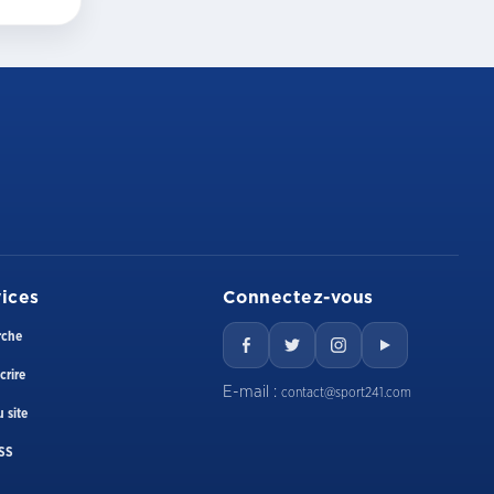
ices
Connectez-vous
rche
crire
E-mail :
contact@sport241.com
 site
SS