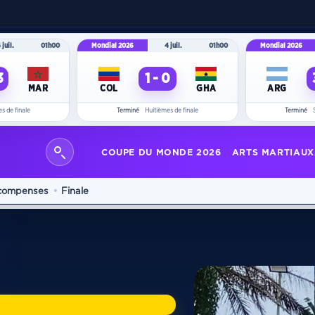
 juil.
01h00
Mondial 2026
4 juil.
01h00
Mondial 2026
3
1 - 0
MAR
COL
GHA
ARG
s de finale
Terminé
Huitièmes de finale
Terminé
COUPE DU MONDE 2026
ARTS MARTIAUX
compenses
Finale