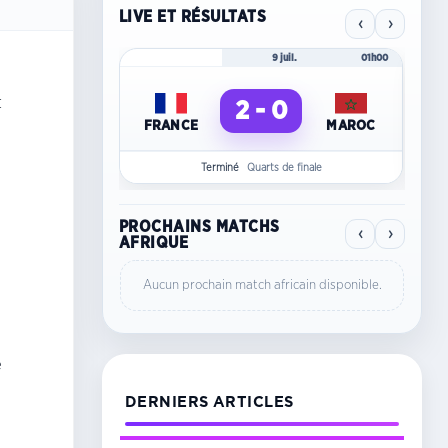
LIVE ET RÉSULTATS
‹
›
Mondial 2026
9 juil.
01h00
Mo
t
2 - 0
FRANCE
MAROC
C
Terminé
Quarts de finale
PROCHAINS MATCHS
‹
›
AFRIQUE
Aucun prochain match africain disponible.
e
DERNIERS ARTICLES