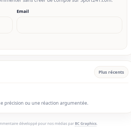
 commenter sans créer de compte sur Sport241.com.
Email
Plus récents
une précision ou une réaction argumentée.
ommentaire développé pour nos médias par
BC Graphics
.