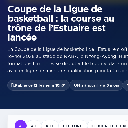
Coupe de la Ligue de
basketball : la course au
trône de l’Estuaire est
lancée
La Coupe de la Ligue de basketball de l’Estuaire a o
février 2026 au stade de NABA, à Nzeng-Ayong. Huit 
formations féminines se disputent le trophée dans un 
avec en ligne de mire une qualification pour la Coupe
🗓
↻
Publié ce 12 février à 10h31
Mis à jour il y a 5 mois
A
A+
A++
LECTURE
COPIER LE LIEN