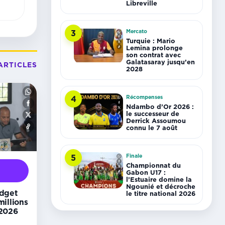
Libreville
Mercato
3
Turquie : Mario
Lemina prolonge
son contrat avec
Galatasaray jusqu’en
ARTICLES
2028
Récompenses
4
Ndambo d’Or 2026 :
le successeur de
Derrick Assoumou
connu le 7 août
Finale
5
Championnat du
Gabon U17 :
l’Estuaire domine la
Ngounié et décroche
udget
le titre national 2026
illions
 2026