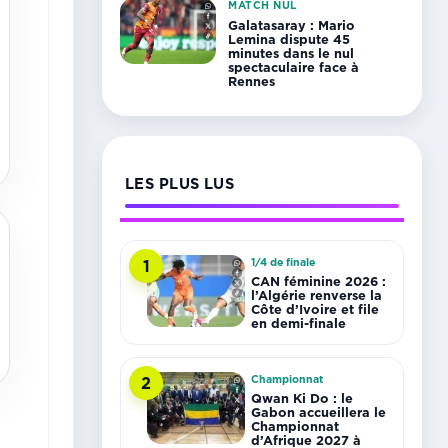
MATCH NUL
Galatasaray : Mario
Lemina dispute 45
minutes dans le nul
spectaculaire face à
Rennes
LES PLUS LUS
1/4 de finale
1
CAN féminine 2026 :
l’Algérie renverse la
Côte d’Ivoire et file
en demi-finale
Championnat
2
Qwan Ki Do : le
Gabon accueillera le
Championnat
d’Afrique 2027 à