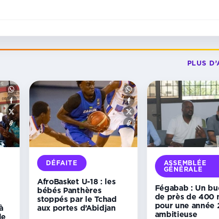
PLUS D’
DÉFAITE
ASSEMBLÉE
GÉNÉRALE
AfroBasket U-18 : les
Fégabab : Un b
bébés Panthères
de près de 400 m
stoppés par le Tchad
pour une année
à
aux portes d’Abidjan
ambitieuse
le