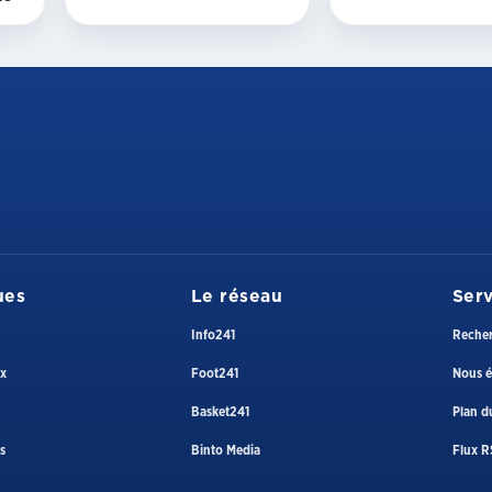
ues
Le réseau
Serv
Info241
Reche
ux
Foot241
Nous é
Basket241
Plan du
s
Binto Media
Flux R