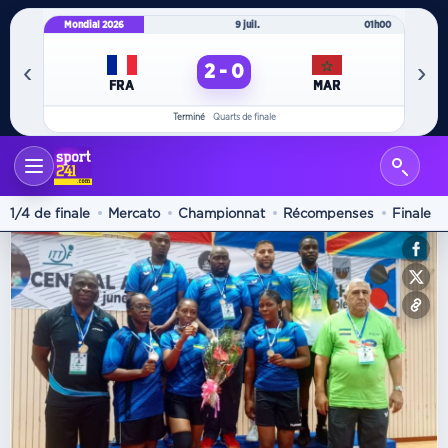
Mondial 2026
9 juil.
01h00
Mo
‹
›
2 - 0
FRA
MAR
Terminé
Quarts de finale
Tennis
1/4 de finale
Mercato
Championnat
Récompenses
Finale