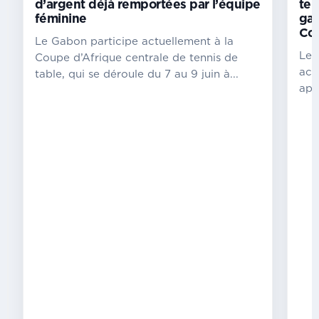
d’argent déjà remportées par l’équipe
ten
à
féminine
gab
Yaoundé
Com
Le Gabon participe actuellement à la
Le
Le 
Coupe d’Afrique centrale de tennis de
Gabon
act
table, qui se déroule du 7 au 9 juin à...
revient
apr
des
Championnats
d’Afrique
centrale,
qui
se
sont
déroulés
du
7
au
9
juin
2024