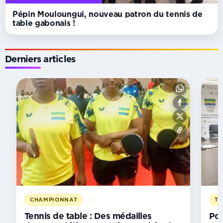
Pépin Mouloungui, nouveau patron du tennis de
table gabonais !
Derniers articles
CHAMPIONNAT
AFRIQUE
CENTRALE
Le
Gabon
brille
aux
championnats
d’Afrique
centrale
de
tennis
CHAMPIONNAT
TE
de
Tennis de table : Des médailles
Pon
table