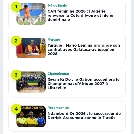
1/4 de finale
1
CAN féminine 2026 : l’Algérie
renverse la Côte d’Ivoire et file en
demi-finale
Mercato
2
Turquie : Mario Lemina prolonge son
contrat avec Galatasaray jusqu’en
2028
Championnat
3
Qwan Ki Do : le Gabon accueillera le
Championnat d’Afrique 2027 à
Libreville
Récompenses
4
Ndambo d’Or 2026 : le successeur de
Derrick Assoumou connu le 7 août