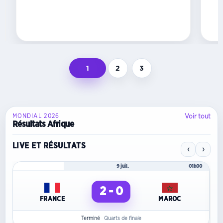
à
Yaoundé,
au...
1
2
3
Voir tout
MONDIAL 2026
Résultats Afrique
LIVE ET RÉSULTATS
‹
›
Mondial 2026
9 juil.
01h00
2 - 0
FRANCE
MAROC
Terminé
Quarts de finale