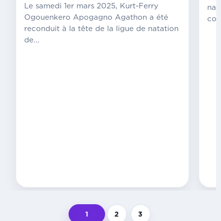
du
Le samedi 1er mars 2025, Kurt-Ferry
nat
coup
Ogouenkero Apogagno Agathon a été
com
d’envoi,
reconduit à la tête de la ligue de natation
les
de...
organisateurs
ont
présenté
ce
mercredi
les
grandes
lignes
de
l’édition
2025
lors...
1
2
3