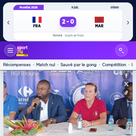
Mondial 2026
9 juil.
01h00
Mo
‹
›
2 - 0
FRA
MAR
Terminé
Quarts de finale
Autres sports
Récompenses
Match nul
Sauvé par le gong
Compétition
In