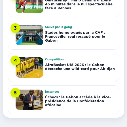
45 minutes dans le nul spectaculaire
face à Rennes
Sauvé par le gong
3
Stades homologués par la CAF :
Franceville, seul rescapé pour le
Gabon
Compétition
4
AfroBasket U18 2026 : le Gabon
décroche une wild-card pour Abidjan
Instances
5
Échecs : le Gabon accède à la vice-
présidence de la Confédération
africaine