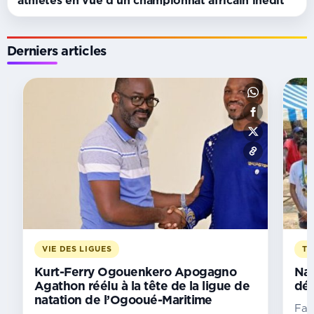
Derniers articles
TOURNOI
Golf/Open
de
Libreville :
les
organisateurs
dévoilent
une
40e
édition
ambitieuse
VIE DES LIGUES
TA
À
Kurt-Ferry Ogouenkero Apogagno
Nat
la
Agathon réélu à la tête de la ligue de
dét
natation de l’Ogooué-Maritime
veille
Fac