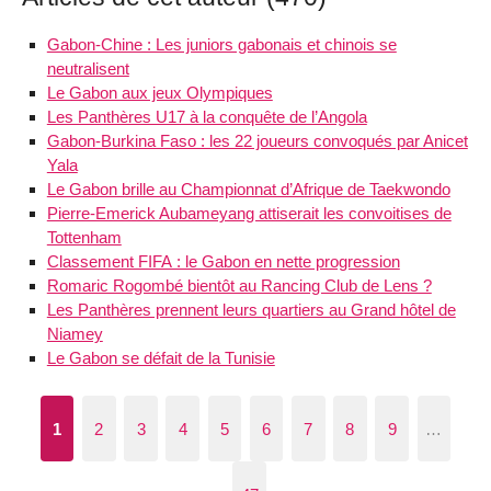
Gabon-Chine : Les juniors gabonais et chinois se
neutralisent
Le Gabon aux jeux Olympiques
Les Panthères U17 à la conquête de l’Angola
Gabon-Burkina Faso : les 22 joueurs convoqués par Anicet
Yala
Le Gabon brille au Championnat d’Afrique de Taekwondo
Pierre-Emerick Aubameyang attiserait les convoitises de
Tottenham
Classement FIFA : le Gabon en nette progression
Romaric Rogombé bientôt au Rancing Club de Lens ?
Les Panthères prennent leurs quartiers au Grand hôtel de
Niamey
Le Gabon se défait de la Tunisie
1
2
3
4
5
6
7
8
9
…