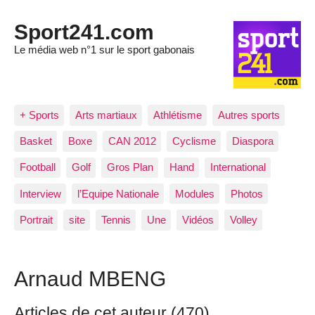
Sport241.com
Le média web n°1 sur le sport gabonais
+ Sports
Arts martiaux
Athlétisme
Autres sports
Basket
Boxe
CAN 2012
Cyclisme
Diaspora
Football
Golf
Gros Plan
Hand
International
Interview
l’Equipe Nationale
Modules
Photos
Portrait
site
Tennis
Une
Vidéos
Volley
Arnaud MBENG
Articles de cet auteur (470)