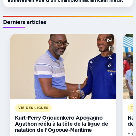
Derniers articles
TOURNOI
Golf/Open
de
Libreville :
les
organisateurs
dévoilent
une
40e
édition
ambitieuse
VIE DES LIGUES
TA
À
Kurt-Ferry Ogouenkero Apogagno
Nat
la
Agathon réélu à la tête de la ligue de
dét
natation de l’Ogooué-Maritime
veille
Fac