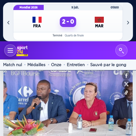
Mondial 2026
9 juil.
01h00
Mo
‹
›
2 - 0
FRA
MAR
Terminé
Quarts de finale
Autres sports
Match nul
Médailles
Onze
Entretien
Sauvé par le gong