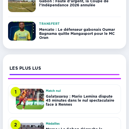
Gabon : Faute d’argent, la Coupe de
l’Indépendance 2026 annulée
TRANSFERT
Mercato : Le défenseur gabonais Oumar
Bagnama quitte Mangasport pour le MC
Oran
LES PLUS LUS
Match nul
1
Galatasaray : Mario Lemina dispute
45 minutes dans le nul spectaculaire
face à Rennes
Médailles
2
Maroc : Le Gabon décroche le