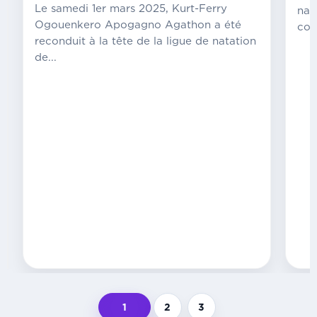
du
Le samedi 1er mars 2025, Kurt-Ferry
nat
coup
Ogouenkero Apogagno Agathon a été
com
d’envoi,
reconduit à la tête de la ligue de natation
les
de...
organisateurs
ont
présenté
ce
mercredi
les
grandes
lignes
de
l’édition
2025
lors...
1
2
3