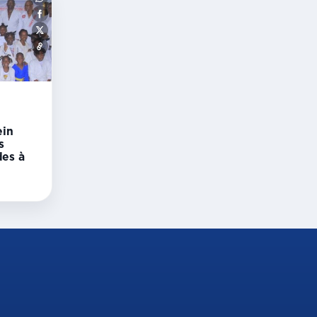
ein
s
des à