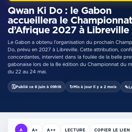
Qwan Ki Do : le Gabon
accueillera le Championna
d’Afrique 2027 à Libreville
Le Gabon a obtenu l’organisation du prochain Champ
Do, prévu en 2027 à Libreville. Cette attribution, con
concordantes, intervient dans la foulée de la belle pre
gabonaise lors de la 8e édition du Championnat du 
du 22 au 24 mai.
🗓
↻
Publié ce 6 juin à 09h16
Mis à jour il y a 2 mois
✎
L
A
A+
A++
LECTURE
COPIER LE LIEN