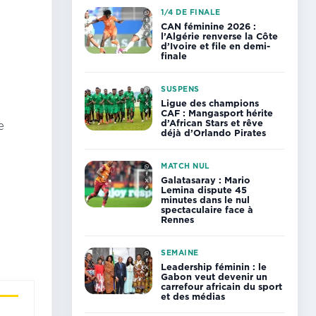
1/4 DE FINALE
CAN féminine 2026 :
l’Algérie renverse la Côte
d’Ivoire et file en demi-
finale
SUSPENS
Ligue des champions
CAF : Mangasport hérite
d’African Stars et rêve
e
déjà d’Orlando Pirates
MATCH NUL
Galatasaray : Mario
Lemina dispute 45
minutes dans le nul
spectaculaire face à
Rennes
SEMAINE
Leadership féminin : le
Gabon veut devenir un
carrefour africain du sport
et des médias