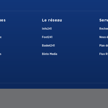
ues
Le réseau
Serv
Info241
Reche
ux
Foot241
Nous é
Basket241
Plan du
s
Binto Media
Flux R
Téléphone
+241 074 39 90 90