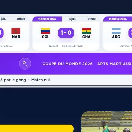
 juil.
01h00
Mondial 2026
4 juil.
01h00
Mondial 2026
3
1 - 0
MAR
COL
GHA
ARG
s de finale
Terminé
Huitièmes de finale
Terminé
COUPE DU MONDE 2026
ARTS MARTIAUX
é par le gong
Match nul