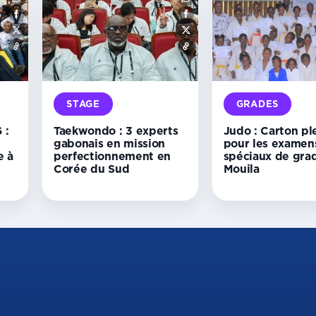
STAGE
GRADES
 :
Taekwondo : 3 experts
Judo : Carton pl
gabonais en mission
pour les examen
e à
perfectionnement en
spéciaux de gra
Corée du Sud
Mouila