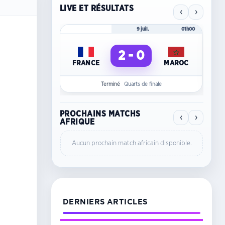
LIVE ET RÉSULTATS
‹
›
Mondial 2026
9 juil.
01h00
Mo
2 - 0
FRANCE
MAROC
C
Terminé
Quarts de finale
PROCHAINS MATCHS
‹
›
AFRIQUE
Aucun prochain match africain disponible.
DERNIERS ARTICLES