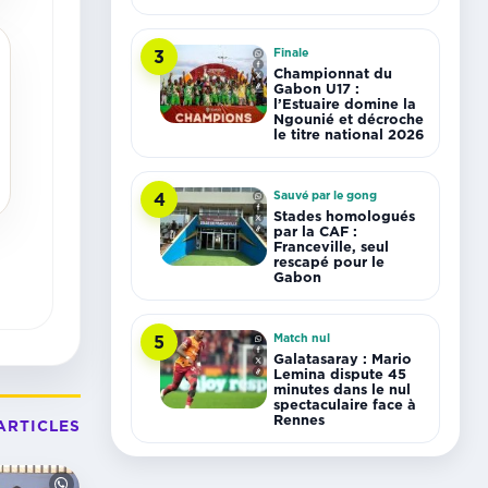
Finale
3
Championnat du
Gabon U17 :
l’Estuaire domine la
Ngounié et décroche
le titre national 2026
Sauvé par le gong
4
Stades homologués
par la CAF :
Franceville, seul
rescapé pour le
Gabon
Match nul
5
Galatasaray : Mario
Lemina dispute 45
minutes dans le nul
spectaculaire face à
Rennes
ARTICLES