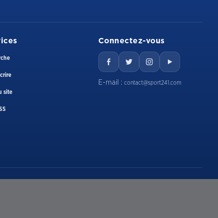
ices
Connectez-vous
rche
crire
E-mail :
contact@sport241.com
 site
SS
E-mail
contact@sport241.com