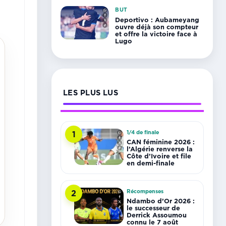
BUT
Deportivo : Aubameyang
ouvre déjà son compteur
et offre la victoire face à
Lugo
LES PLUS LUS
1/4 de finale
1
CAN féminine 2026 :
l’Algérie renverse la
Côte d’Ivoire et file
en demi-finale
Récompenses
2
Ndambo d’Or 2026 :
le successeur de
Derrick Assoumou
connu le 7 août