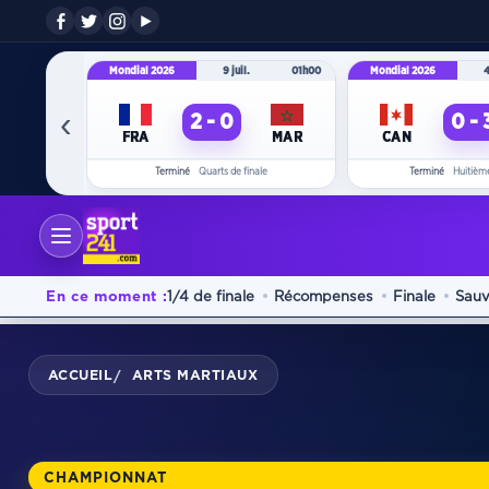
Mondial 2026
9 juil.
01h00
Mondial 2026
4
‹
2 - 0
0 - 
FRA
MAR
CAN
Terminé
Quarts de finale
Terminé
Huitième
En ce moment :
1/4 de finale
Récompenses
Finale
Sauv
ACCUEIL
ARTS MARTIAUX
/
CHAMPIONNAT