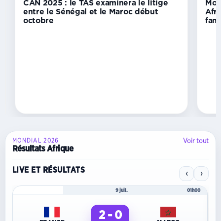
Échecs :
CAN 2025 : le TAS examinera le litige
Mon
le
entre le Sénégal et le Maroc début
Afri
Gabon
octobre
fans
accède
à
la
vice-
présidence
de
la
Confédération
africaine
Voir tout
MONDIAL 2026
Résultats Afrique
LIVE ET RÉSULTATS
‹
›
Mondial 2026
9 juil.
01h00
2 - 0