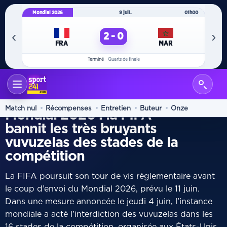
Mondial 2026
9 juil.
01h00
Mo
‹
›
2 - 0
FRA
MAR
Terminé
Quarts de finale
ACCUEIL
INTERNATIONAL
/
INTERDICTION
Match nul
Récompenses
Entretien
Buteur
Onze
Mondial 2026 : la FIFA
bannit les très bruyants
vuvuzelas des stades de la
compétition
La FIFA poursuit son tour de vis réglementaire avant
le coup d’envoi du Mondial 2026, prévu le 11 juin.
Dans une mesure annoncée le jeudi 4 juin, l’instance
mondiale a acté l’interdiction des vuvuzelas dans les
16 stades de la compétition, organisée aux États-Unis,