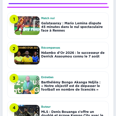
Match nul
1
Galatasaray : Mario Lemina dispute
45 minutes dans le nul spectaculaire
face à Rennes
Récompenses
2
Ndambo d’Or 2026 : le successeur de
Derrick Assoumou connu le 7 août
Entretien
3
Barthélémy Bongo Akanga Ndjila :
« Notre objectif est de dépasser le
football en nombre de licenciés »
Buteur
4
MLS : Denis Bouanga s’offre un
doublé et écrase Kansas City avec le