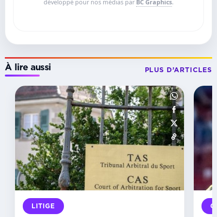
développé pour nos médias par
BC Graphics
.
À lire aussi
PLUS D’ARTICLES
INSTANCES
Échecs :
le
Gabon
accède
à
la
vice-
présidence
de
la
Confédération
LITIGE
O
africaine