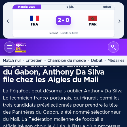
Mondial 2026
9 juil.
01h00
Mo
‹
›
2 - 0
FRA
MAR
Terminé
Quarts de finale
ACCUEIL
INTERNATIONAL
/
MANAGEMENT
Match nul
Entretien
Champion du monde
Début
Médailles
Espéré chez les Panthères
du Gabon, Anthony Da Silva
file chez les Aigles du Mali
La Fégafoot peut désormais oublier Anthony Da Silva.
Le technicien franco-portugais, qui figurait parmi les
trois candidats présélectionnés pour prendre la tête
des Panthères du Gabon, a été nommé sélectionneur
du Mali. La Fédération malienne de football a
officialisé son choix le 4 juin, à l’issue d’un processus