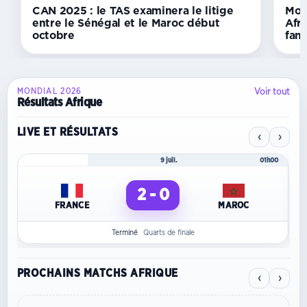
CAN 2025 : le TAS examinera le litige
Mon
entre le Sénégal et le Maroc début
Afri
octobre
fans
Voir tout
MONDIAL 2026
Résultats Afrique
LIVE ET RÉSULTATS
‹
›
Mondial 2026
9 juil.
01h00
2 - 0
FRANCE
MAROC
Terminé
Quarts de finale
PROCHAINS MATCHS AFRIQUE
‹
›