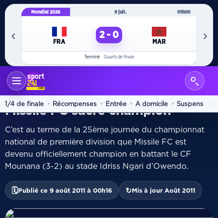
Mondial 2026
9 juil.
01h00
Mo
‹
›
2 - 0
FRA
MAR
Terminé
Quarts de finale
ACCUEIL
D1
/
NATIONAL FOOT
1/4 de finale
Récompenses
Entrée
A domicile
Suspens
Missile FC sacré champion
C’est au terme de la 25ème journée du championnat
national de première division que Missile FC est
devenu officiellement champion en battant le CF
Mounana (3-2) au stade Idriss Ngari d’Owendo.
🗓
↻
Publié ce 9 août 2011 à 00h16
Mis à jour Août 2011