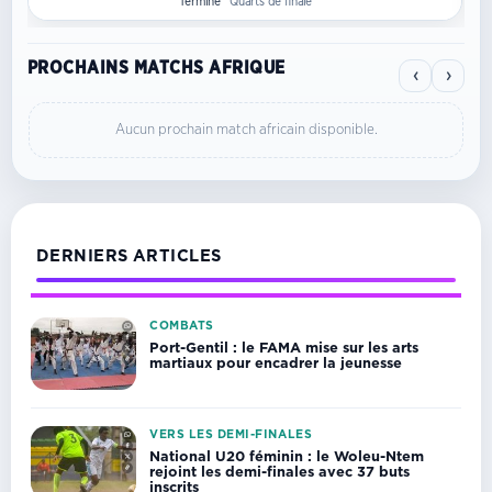
Terminé
Quarts de finale
PROCHAINS MATCHS AFRIQUE
‹
›
Aucun prochain match africain disponible.
DERNIERS ARTICLES
COMBATS
Port-Gentil : le FAMA mise sur les arts
martiaux pour encadrer la jeunesse
VERS LES DEMI-FINALES
National U20 féminin : le Woleu-Ntem
rejoint les demi-finales avec 37 buts
inscrits