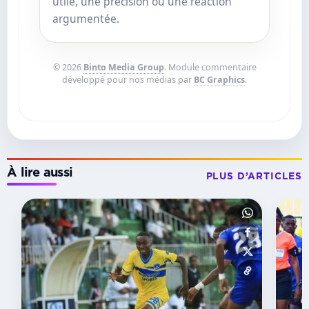
utile, une précision ou une réaction
argumentée.
© 2026
Binto Media Group
. Module commentaire
développé pour nos médias par
BC Graphics
.
À lire aussi
PLUS D’ARTICLES
23E
JOURNÉE
National-
Foot
1
–
23e