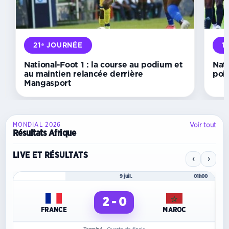
journée :
les
chiffres
d’un
week-
21ᵉ JOURNÉE
1
end
spectaculaire
National-Foot 1 : la course au podium et
Nati
au maintien relancée derrière
poin
Mangasport
Voir tout
MONDIAL 2026
Résultats Afrique
LIVE ET RÉSULTATS
‹
›
Mondial 2026
9 juil.
01h00
2 - 0
FRANCE
MAROC