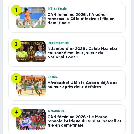
1/4 de finale
1
CAN féminine 2026 : l’Algérie
renverse la Côte d’Ivoire et file en
demi-finale
Récompenses
2
Ndambo d’or 2026 : Caleb Nzamba
couronné meilleur joueur du
National-Foot 1
Entrée
3
Afrobasket U18 : le Gabon déjà dos
au mur après deux défaites
A domicile
4
CAN féminine 2026 : Le Maroc
renvoie l’Afrique du Sud au bercail et
file en demi-finale