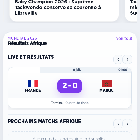
de
Baby Champion 2026 : Suprême
Tae
judo
Taekwondo conserve sa couronne à
mis
Libreville
Sud
Voir tout
MONDIAL 2026
Résultats Afrique
LIVE ET RÉSULTATS
‹
›
Mondial 2026
9 juil.
01h00
2 - 0
FRANCE
MAROC
Terminé
Quarts de finale
PROCHAINS MATCHS AFRIQUE
‹
›
Aucun prochain match africain disponible.