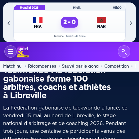
Mondial 2026
9 juil.
01h00
Mo
‹
›
2 - 0
FRA
MAR
Terminé
Quarts de finale
ACCUEIL
ARTS MARTIAUX
/
FORMATION
Match nul
Récompenses
Sauvé par le gong
Compétition
In
Taekwondo : la fédération
gabonaise forme 100
arbitres, coachs et athlètes
à Libreville
La Fédération gabonaise de taekwondo a lancé, ce
vendredi 15 mai, au nord de Libreville, le stage
national d’arbitrage et de coaching 2026. Pendant
trois jours, une centaine de participants venus des
différentes ligues du pays bénéficieront d’une