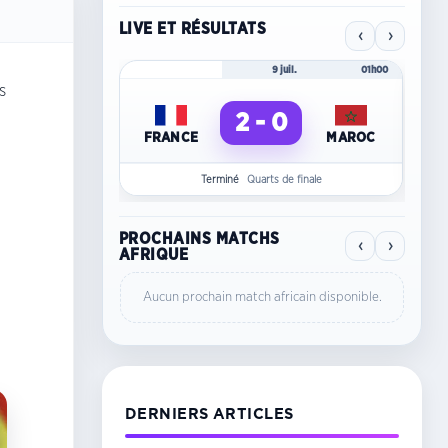
LIVE ET RÉSULTATS
‹
›
Mondial 2026
9 juil.
01h00
Mo
s
2 - 0
FRANCE
MAROC
C
Terminé
Quarts de finale
PROCHAINS MATCHS
‹
›
AFRIQUE
Aucun prochain match africain disponible.
DERNIERS ARTICLES