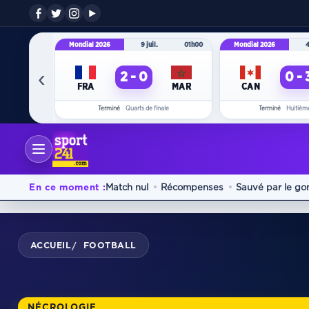
Mondial 2026
9 juil.
01h00
Mondial 2026
4
‹
2 - 0
0 - 
FRA
MAR
CAN
Terminé
Quarts de finale
Terminé
Huitième
En ce moment :
Match nul
Récompenses
Sauvé par le go
ACCUEIL
FOOTBALL
/
NÉCROLOGIE