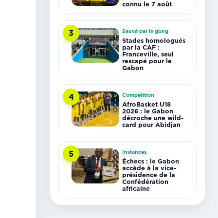
connu le 7 août
Sauvé par le gong
3
Stades homologués
par la CAF :
Franceville, seul
rescapé pour le
Gabon
Compétition
4
AfroBasket U18
2026 : le Gabon
décroche une wild-
card pour Abidjan
Instances
5
Échecs : le Gabon
accède à la vice-
présidence de la
Confédération
africaine