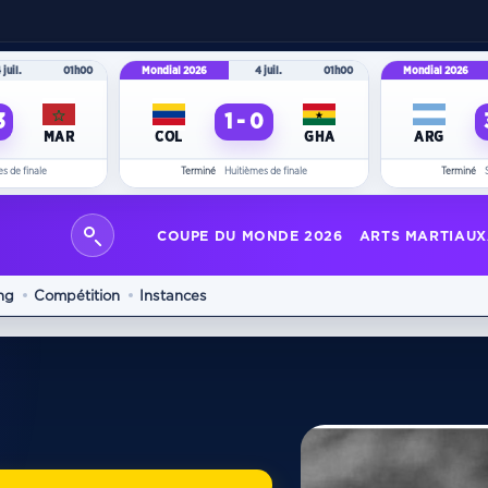
 juil.
01h00
Mondial 2026
4 juil.
01h00
Mondial 2026
3
1 - 0
MAR
COL
GHA
ARG
s de finale
Terminé
Huitièmes de finale
Terminé
COUPE DU MONDE 2026
ARTS MARTIAUX
ng
Compétition
Instances