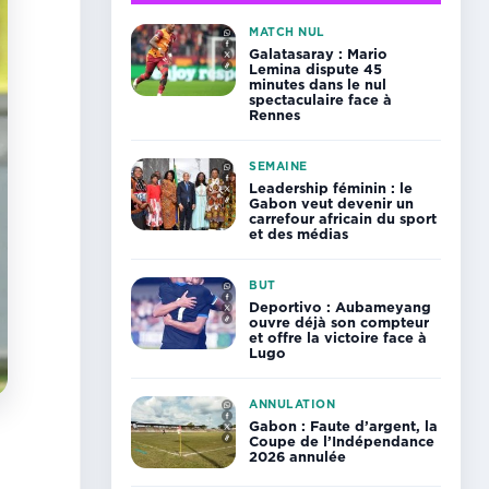
MATCH NUL
Galatasaray : Mario
Lemina dispute 45
minutes dans le nul
spectaculaire face à
Rennes
SEMAINE
Leadership féminin : le
Gabon veut devenir un
carrefour africain du sport
et des médias
BUT
Deportivo : Aubameyang
ouvre déjà son compteur
et offre la victoire face à
Lugo
ANNULATION
Gabon : Faute d’argent, la
,
Coupe de l’Indépendance
2026 annulée