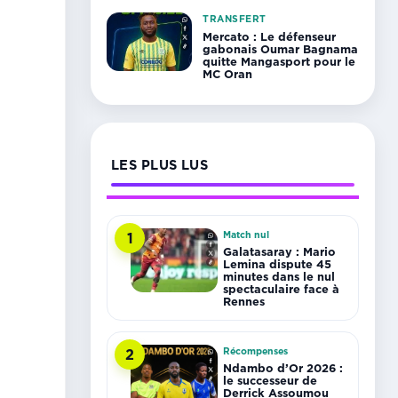
TRANSFERT
Mercato : Le défenseur
gabonais Oumar Bagnama
quitte Mangasport pour le
MC Oran
LES PLUS LUS
Match nul
1
Galatasaray : Mario
Lemina dispute 45
minutes dans le nul
spectaculaire face à
Rennes
Récompenses
2
Ndambo d’Or 2026 :
le successeur de
Derrick Assoumou