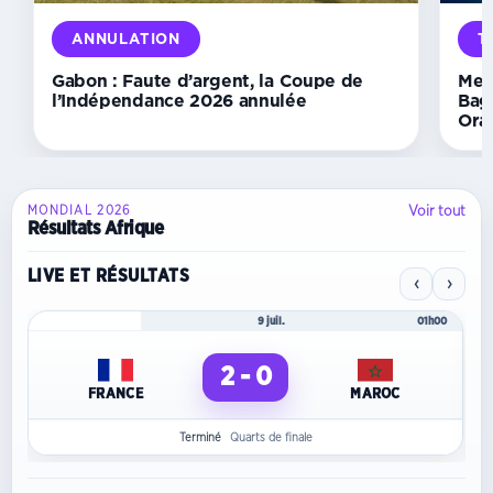
nul
spectaculaire
ANNULATION
T
face
à
Gabon : Faute d’argent, la Coupe de
Mer
Rennes
l’Indépendance 2026 annulée
Bag
Ora
Voir tout
MONDIAL 2026
Résultats Afrique
LIVE ET RÉSULTATS
‹
›
Mondial 2026
9 juil.
01h00
2 - 0
FRANCE
MAROC
Terminé
Quarts de finale