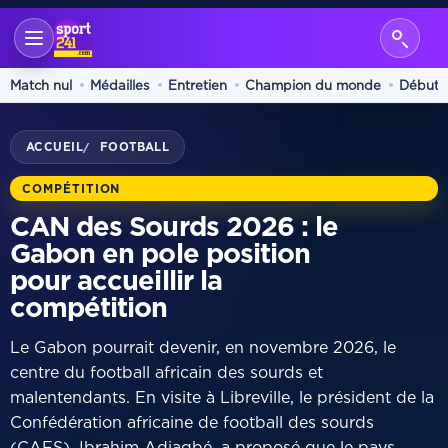
Match nul
Médailles
Entretien
Champion du monde
Début
ACCUEIL
FOOTBALL
/
COMPÉTITION
CAN des Sourds 2026 : le
Gabon en pole position
pour accueillir la
compétition
Le Gabon pourrait devenir, en novembre 2026, le
centre du football africain des sourds et
malentendants. En visite à Libreville, le président de la
Confédération africaine de football des sourds
(CAFS), Ibrahim Adjagbé, a proposé que le pays