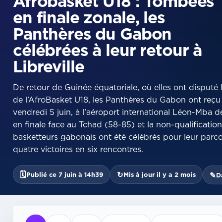
Afrobasket U18 : Tombées
en finale zonale, les
Panthères du Gabon
célébrées à leur retour à
Libreville
De retour de Guinée équatoriale, où elles ont disputé 
de l’AfroBasket U18, les Panthères du Gabon ont reçu 
vendredi 5 juin, à l’aéroport international Léon-Mba de
en finale face au Tchad (58-85) et la non-qualification
basketteurs gabonais ont été célébrés pour leur par
quatre victoires en six rencontres.
🗓
↻
Publié ce 7 juin à 14h39
Mis à jour il y a 2 mois
✎
D