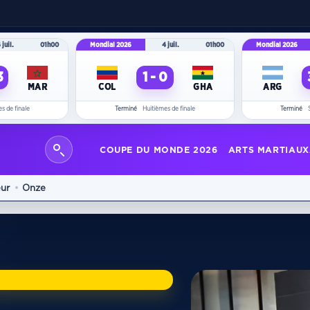
 juil.
01h00
Mondial 2026
4 juil.
01h00
Mondial 2026
3
1 - 0
MAR
COL
GHA
ARG
s de finale
Terminé
Huitièmes de finale
Terminé
COUPE DU MONDE 2026
ARTS MARTIAUX
ur
Onze