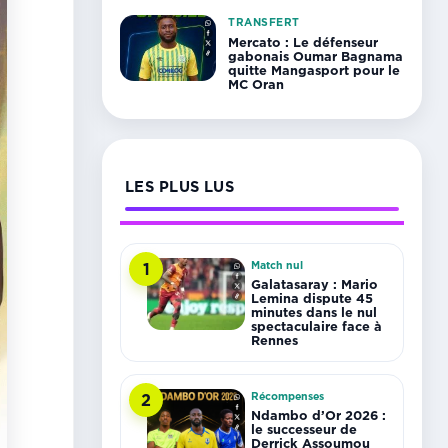
TRANSFERT
Mercato : Le défenseur
gabonais Oumar Bagnama
quitte Mangasport pour le
MC Oran
LES PLUS LUS
Match nul
1
Galatasaray : Mario
Lemina dispute 45
minutes dans le nul
spectaculaire face à
Rennes
Récompenses
2
Ndambo d’Or 2026 :
le successeur de
Derrick Assoumou