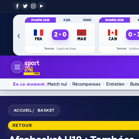
Mondial 2026
9 juil.
01h00
Mondial 2026
4
‹
2 - 0
0 - 
FRA
MAR
CAN
Terminé
Quarts de finale
Terminé
Huitième
En ce moment :
Match nul
Récompenses
Entretien
Bute
ACCUEIL
BASKET
/
RETOUR