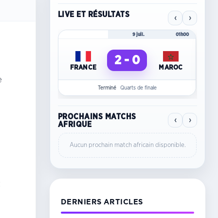
LIVE ET RÉSULTATS
‹
›
Mondial 2026
9 juil.
01h00
Mo
2 - 0
FRANCE
MAROC
C
e
Terminé
Quarts de finale
PROCHAINS MATCHS
‹
›
AFRIQUE
Aucun prochain match africain disponible.
t
DERNIERS ARTICLES