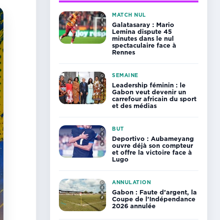
MATCH NUL
Galatasaray : Mario
Lemina dispute 45
minutes dans le nul
spectaculaire face à
Rennes
SEMAINE
Leadership féminin : le
Gabon veut devenir un
carrefour africain du sport
et des médias
BUT
Deportivo : Aubameyang
ouvre déjà son compteur
et offre la victoire face à
Lugo
ANNULATION
Gabon : Faute d’argent, la
Coupe de l’Indépendance
2026 annulée