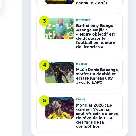
connu le 7 août
Entretien
3
Barthélémy Bongo
Akanga Ndjila :
« Notre objectif est
de dépasser le
football en nombre
de licenciés »
Buteur
4
MLS : Denis Bouanga
s’offre un doublé et
écrase Kansas City
avec le LAFC
t
Onze
5
Mondial 2026 : Le
gardien Vózinha,
seul Africain du onze
de rêve de la FIFA
des fans de la
compétition