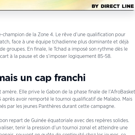
ce-champion de la Zone 4. Le rêve d’une qualification pour
match, face à une équipe tchadienne plus dominante et déjà
 de groupes. En finale, le Tchad a imposé son rythme dès le
cart à la pause et de s’imposer logiquement 85-58.
mais un cap franchi
 amère. Elle prive le Gabon de la phase finale de l’AfroBaske
6 après avoir remporté le tournoi qualificatif de Malabo. Mais
chés par les jeunes Panthères durant cette campagne.
abon repart de Guinée équatoriale avec des repères solides.
aliser, tenir la pression d’un tournoi zonal et atteindre une
abonais, souvent en quête de continuité chez les jeunes, ce